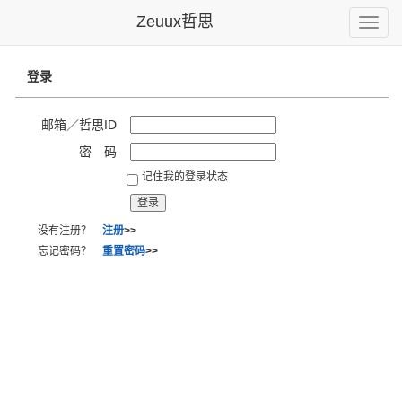
Zeuux哲思
Toggle
naviga
登录
邮箱／哲思ID
密 码
记住我的登录状态
没有注册？
注册
>>
忘记密码？
重置密码
>>