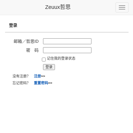
Zeuux哲思
Toggle
naviga
登录
邮箱／哲思ID
密 码
记住我的登录状态
没有注册？
注册
>>
忘记密码？
重置密码
>>