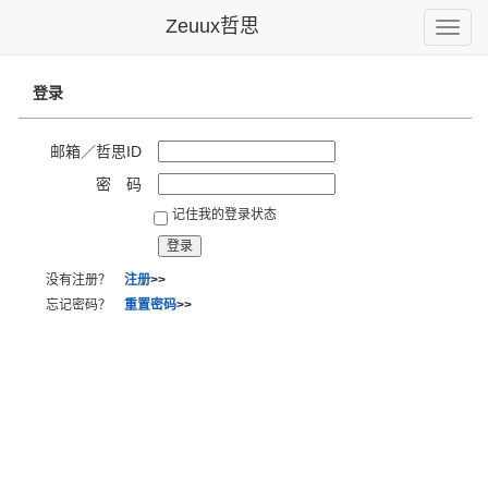
Zeuux哲思
Toggle
naviga
登录
邮箱／哲思ID
密 码
记住我的登录状态
没有注册？
注册
>>
忘记密码？
重置密码
>>