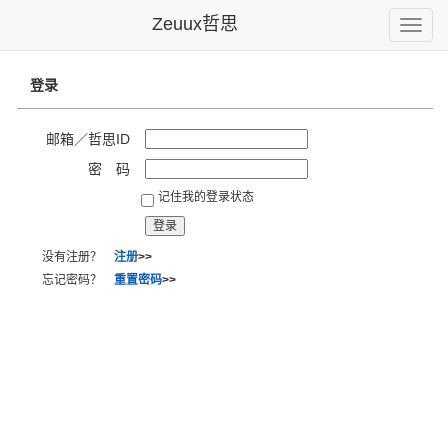
Zeuux哲思
Toggle
naviga
登录
邮箱／哲思ID
密 码
记住我的登录状态
没有注册？
注册
>>
忘记密码？
重置密码
>>