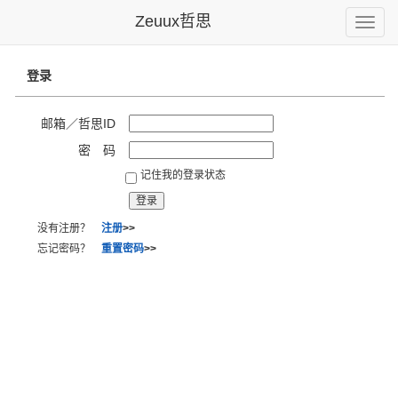
Zeuux哲思
Toggle
naviga
登录
邮箱／哲思ID
密 码
记住我的登录状态
没有注册？
注册
>>
忘记密码？
重置密码
>>