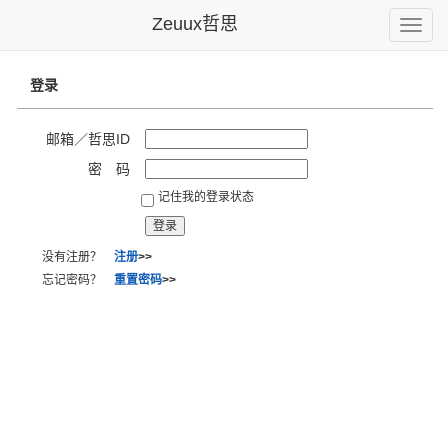
Zeuux哲思
Toggle
naviga
登录
邮箱／哲思ID
密 码
记住我的登录状态
没有注册？
注册
>>
忘记密码？
重置密码
>>