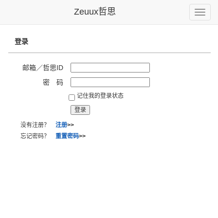
Zeuux哲思
Toggle
naviga
登录
邮箱／哲思ID
密 码
记住我的登录状态
没有注册？
注册
>>
忘记密码？
重置密码
>>