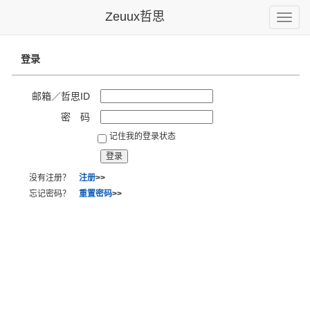
Zeuux哲思
Toggle
naviga
登录
邮箱／哲思ID
密 码
记住我的登录状态
没有注册？
注册
>>
忘记密码？
重置密码
>>