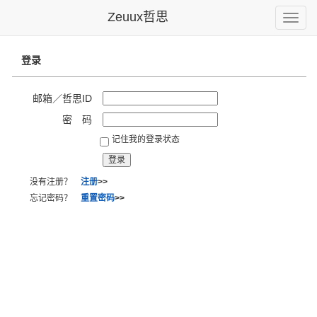
Zeuux哲思
Toggle
naviga
登录
邮箱／哲思ID
密 码
记住我的登录状态
没有注册？
注册
>>
忘记密码？
重置密码
>>