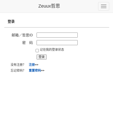
Zeuux哲思
Toggle
naviga
登录
邮箱／哲思ID
密 码
记住我的登录状态
没有注册？
注册
>>
忘记密码？
重置密码
>>