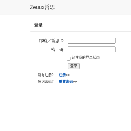
Zeuux哲思
登录
邮箱／哲思ID
密 码
记住我的登录状态
没有注册？
注册
>>
忘记密码？
重置密码
>>