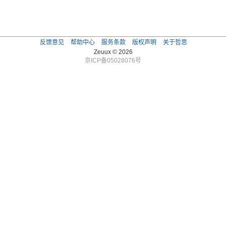
反馈意见
帮助中心
服务条款
版权声明
关于哲思
Zeuux © 2026
京ICP备05028076号