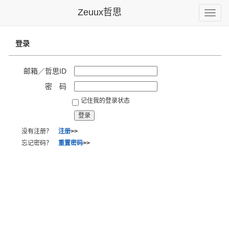
Zeuux哲思
Toggle
naviga
登录
邮箱／哲思ID
密 码
记住我的登录状态
没有注册？
注册
>>
忘记密码？
重置密码
>>