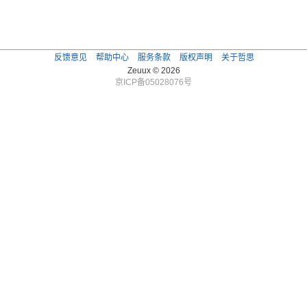
反馈意见
帮助中心
服务条款
版权声明
关于哲思
Zeuux © 2026
京ICP备05028076号