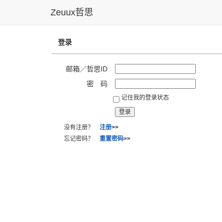
Zeuux哲思
登录
邮箱／哲思ID
密 码
记住我的登录状态
没有注册？
注册
>>
忘记密码？
重置密码
>>