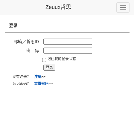
Zeuux哲思
Toggle
naviga
登录
邮箱／哲思ID
密 码
记住我的登录状态
没有注册？
注册
>>
忘记密码？
重置密码
>>