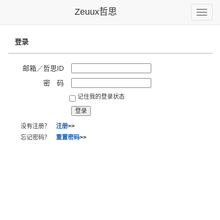
Zeuux哲思
Toggle
naviga
登录
邮箱／哲思ID
密 码
记住我的登录状态
没有注册？
注册
>>
忘记密码？
重置密码
>>