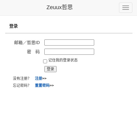
Zeuux哲思
Toggle
naviga
登录
邮箱／哲思ID
密 码
记住我的登录状态
没有注册？
注册
>>
忘记密码？
重置密码
>>