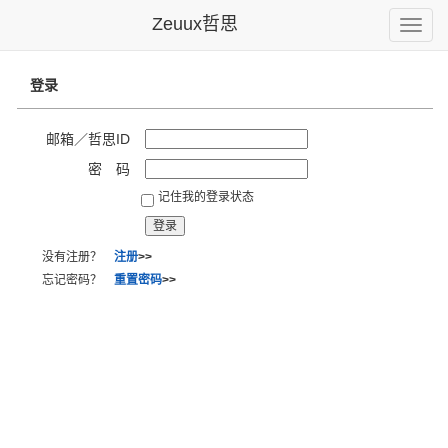
Zeuux哲思
Toggle
naviga
登录
邮箱／哲思ID
密 码
记住我的登录状态
没有注册？
注册
>>
忘记密码？
重置密码
>>