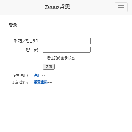
Zeuux哲思
Toggle
naviga
登录
邮箱／哲思ID
密 码
记住我的登录状态
没有注册？
注册
>>
忘记密码？
重置密码
>>