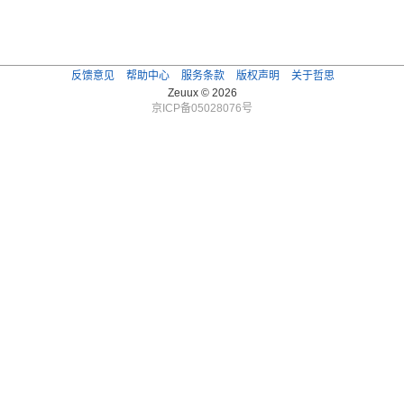
反馈意见
帮助中心
服务条款
版权声明
关于哲思
Zeuux © 2026
京ICP备05028076号