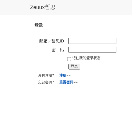
Zeuux哲思
登录
邮箱／哲思ID
密 码
记住我的登录状态
没有注册？
注册
>>
忘记密码？
重置密码
>>