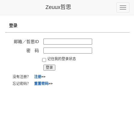
Zeuux哲思
Toggle
naviga
登录
邮箱／哲思ID
密 码
记住我的登录状态
没有注册？
注册
>>
忘记密码？
重置密码
>>