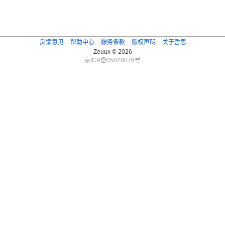
反馈意见
帮助中心
服务条款
版权声明
关于哲思
Zeuux © 2026
京ICP备05028076号