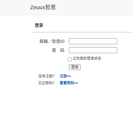
Zeuux哲思
登录
邮箱／哲思ID
密 码
记住我的登录状态
没有注册？
注册
>>
忘记密码？
重置密码
>>