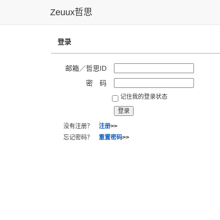
Zeuux哲思
登录
邮箱／哲思ID
密 码
记住我的登录状态
没有注册？
注册
>>
忘记密码？
重置密码
>>