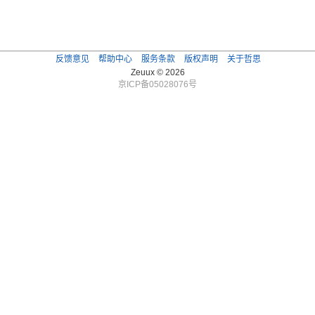
反馈意见
帮助中心
服务条款
版权声明
关于哲思
Zeuux © 2026
京ICP备05028076号