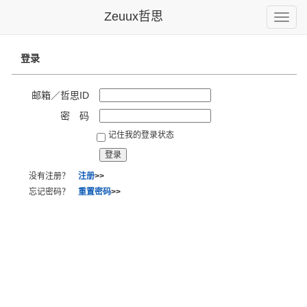
Zeuux哲思
Toggle
naviga
登录
邮箱／哲思ID
密 码
记住我的登录状态
没有注册？
注册
>>
忘记密码？
重置密码
>>