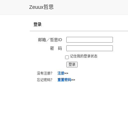
Zeuux哲思
登录
邮箱／哲思ID
密 码
记住我的登录状态
没有注册？
注册
>>
忘记密码？
重置密码
>>