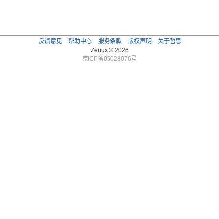
反馈意见
帮助中心
服务条款
版权声明
关于哲思
Zeuux © 2026
京ICP备05028076号