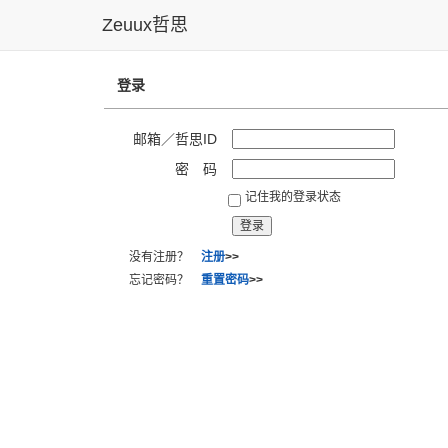
Zeuux哲思
登录
邮箱／哲思ID
密 码
记住我的登录状态
没有注册？
注册
>>
忘记密码？
重置密码
>>