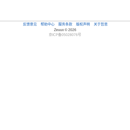
反馈意见
帮助中心
服务条款
版权声明
关于哲思
Zeuux © 2026
京ICP备05028076号