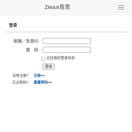
Zeuux哲思
Toggle
naviga
登录
邮箱／哲思ID
密 码
记住我的登录状态
没有注册？
注册
>>
忘记密码？
重置密码
>>