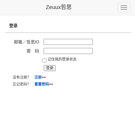
Zeuux哲思
Toggle
naviga
登录
邮箱／哲思ID
密 码
记住我的登录状态
没有注册？
注册
>>
忘记密码？
重置密码
>>