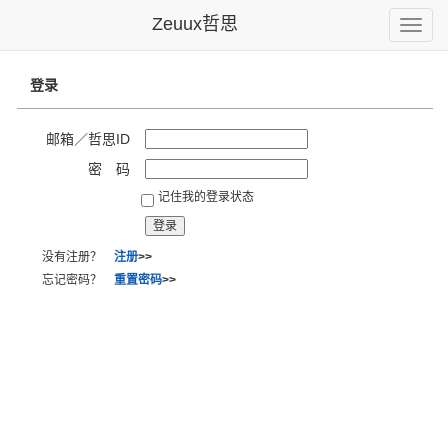
Zeuux哲思
Toggle
naviga
登录
邮箱／哲思ID
密 码
记住我的登录状态
没有注册？
注册
>>
忘记密码？
重置密码
>>