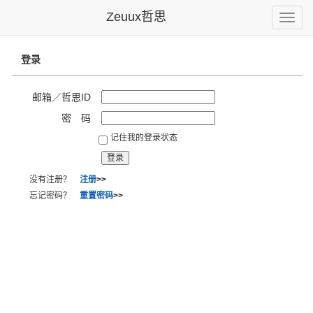
Zeuux哲思
Toggle
naviga
登录
邮箱／哲思ID
密 码
记住我的登录状态
没有注册？
注册
>>
忘记密码？
重置密码
>>