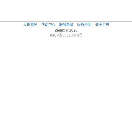
反馈意见
帮助中心
服务条款
版权声明
关于哲思
Zeuux © 2026
京ICP备05028076号