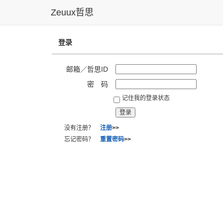
Zeuux哲思
登录
邮箱／哲思ID
密 码
记住我的登录状态
没有注册？
注册
>>
忘记密码？
重置密码
>>