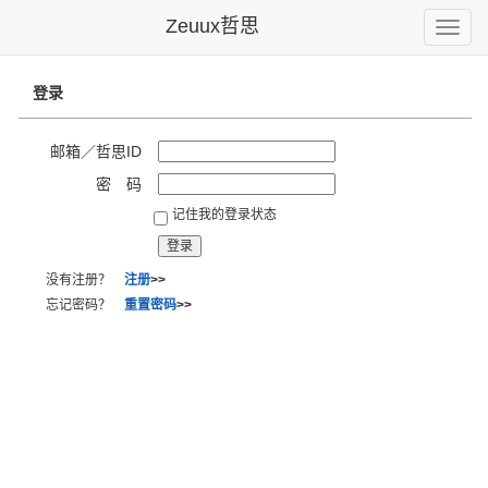
Zeuux哲思
Toggle
naviga
登录
邮箱／哲思ID
密 码
记住我的登录状态
没有注册？
注册
>>
忘记密码？
重置密码
>>