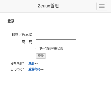
Zeuux哲思
Toggle
naviga
登录
邮箱／哲思ID
密 码
记住我的登录状态
没有注册？
注册
>>
忘记密码？
重置密码
>>