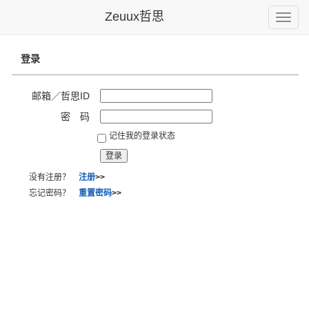
Zeuux哲思
Toggle
naviga
登录
邮箱／哲思ID
密 码
记住我的登录状态
没有注册？
注册
>>
忘记密码？
重置密码
>>