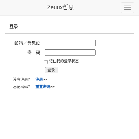
Zeuux哲思
Toggle
naviga
登录
邮箱／哲思ID
密 码
记住我的登录状态
没有注册？
注册
>>
忘记密码？
重置密码
>>