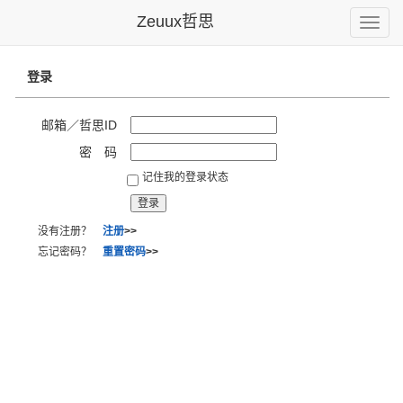
Zeuux哲思
Toggle
naviga
登录
邮箱／哲思ID
密 码
记住我的登录状态
没有注册？
注册
>>
忘记密码？
重置密码
>>