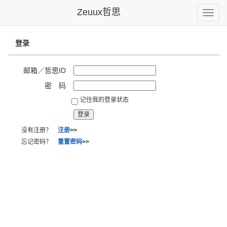
Zeuux哲思
Toggle
naviga
登录
邮箱／哲思ID
密 码
记住我的登录状态
没有注册？
注册
>>
忘记密码？
重置密码
>>