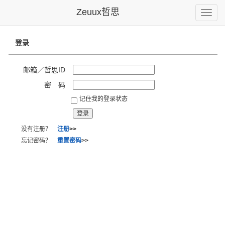
Zeuux哲思
Toggle
naviga
登录
邮箱／哲思ID
密 码
记住我的登录状态
没有注册？
注册
>>
忘记密码？
重置密码
>>