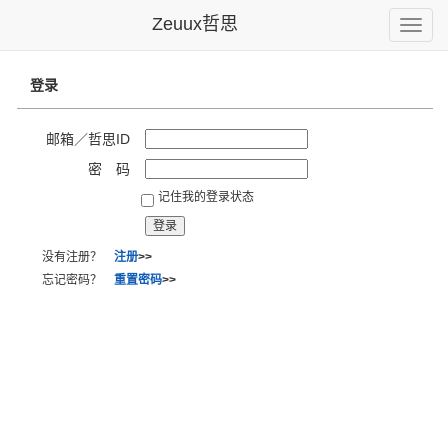
Zeuux哲思
Toggle
naviga
登录
邮箱／哲思ID
密 码
记住我的登录状态
没有注册？
注册
>>
忘记密码？
重置密码
>>