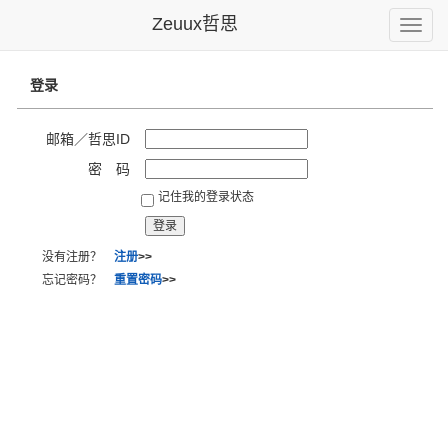
Zeuux哲思
Toggle
naviga
登录
邮箱／哲思ID
密 码
记住我的登录状态
没有注册？
注册
>>
忘记密码？
重置密码
>>