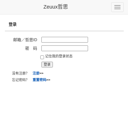
Zeuux哲思
Toggle
naviga
登录
邮箱／哲思ID
密 码
记住我的登录状态
没有注册？
注册
>>
忘记密码？
重置密码
>>