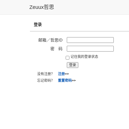
Zeuux哲思
登录
邮箱／哲思ID
密 码
记住我的登录状态
没有注册？
注册
>>
忘记密码？
重置密码
>>