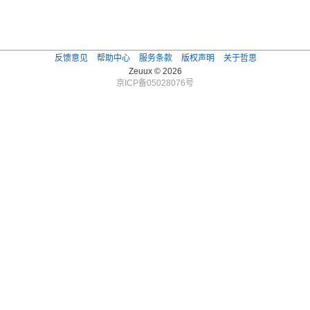
反馈意见
帮助中心
服务条款
版权声明
关于哲思
Zeuux © 2026
京ICP备05028076号