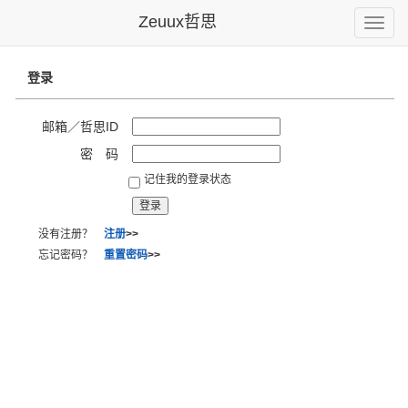
Zeuux哲思
Toggle
naviga
登录
邮箱／哲思ID
密 码
记住我的登录状态
没有注册？
注册
>>
忘记密码？
重置密码
>>