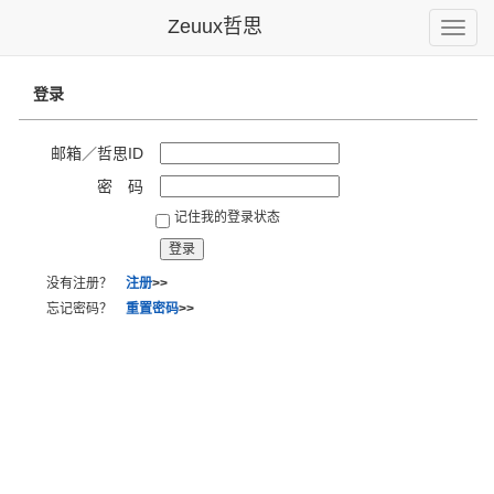
Zeuux哲思
Toggle
naviga
登录
邮箱／哲思ID
密 码
记住我的登录状态
没有注册？
注册
>>
忘记密码？
重置密码
>>