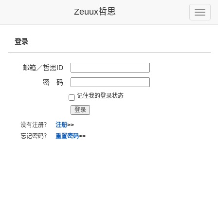
Zeuux哲思
Toggle
naviga
登录
邮箱／哲思ID
密 码
记住我的登录状态
没有注册？
注册
>>
忘记密码？
重置密码
>>