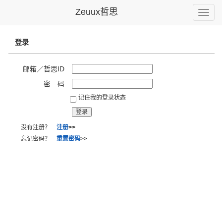
Zeuux哲思
Toggle
naviga
登录
邮箱／哲思ID
密 码
记住我的登录状态
没有注册？
注册
>>
忘记密码？
重置密码
>>