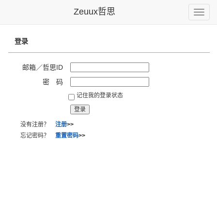
Zeuux哲思
Toggle
naviga
登录
邮箱／哲思ID
密 码
记住我的登录状态
没有注册？
注册
>>
忘记密码？
重置密码
>>