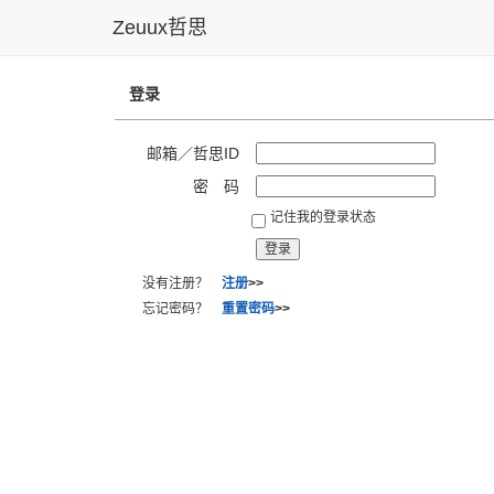
Zeuux哲思
登录
邮箱／哲思ID
密 码
记住我的登录状态
没有注册？
注册
>>
忘记密码？
重置密码
>>