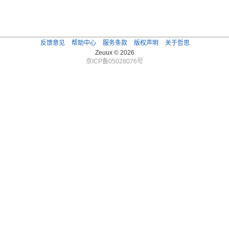
反馈意见
帮助中心
服务条款
版权声明
关于哲思
Zeuux © 2026
京ICP备05028076号