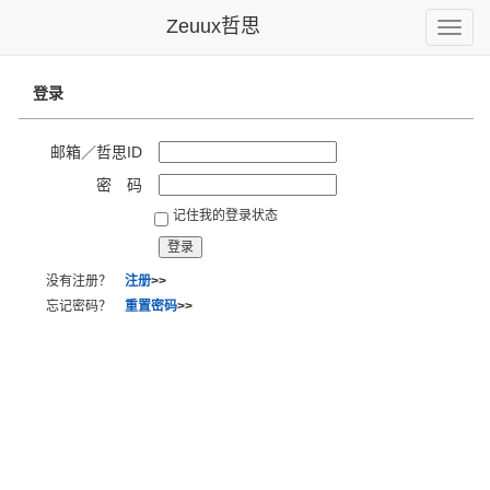
Zeuux哲思
Toggle
naviga
登录
邮箱／哲思ID
密 码
记住我的登录状态
没有注册？
注册
>>
忘记密码？
重置密码
>>