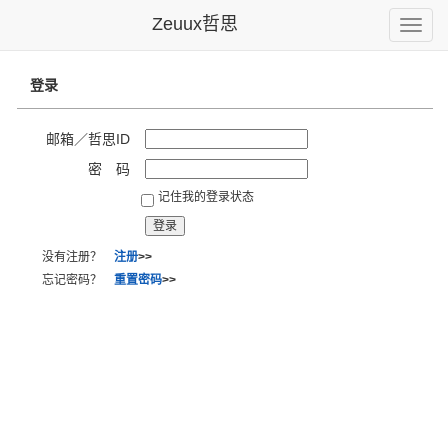
Zeuux哲思
Toggle
naviga
登录
邮箱／哲思ID
密 码
记住我的登录状态
没有注册？
注册
>>
忘记密码？
重置密码
>>