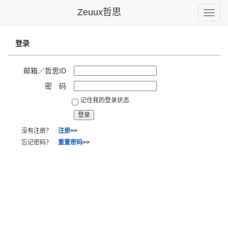
Zeuux哲思
Toggle
naviga
登录
邮箱／哲思ID
密 码
记住我的登录状态
没有注册？
注册
>>
忘记密码？
重置密码
>>